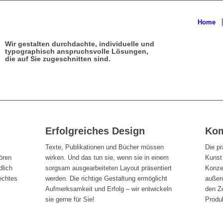
Home
Wir gestalten durchdachte, individuelle und
typographisch anspruchsvolle Lösungen,
die auf Sie zugeschnitten sind.
Erfolgreiches Design
Kom
Texte, Publikationen und Bücher müssen
Die p
ören
wirken. Und das tun sie, wenn sie in einem
Kunst 
dlich
sorgsam ausgearbeiteten Layout präsentiert
Konze
echtes
werden. Die richtige Gestaltung ermöglicht
außero
Aufmerksamkeit und Erfolg – wir entwickeln
den Ze
sie gerne für Sie!
Produk