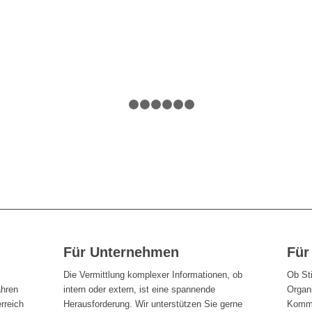
1
2
3
4
5
6
7
Für Unternehmen
Für
Die Vermittlung komplexer Informationen, ob
Ob St
ahren
intern oder extern, ist eine spannende
Organi
rreich
Herausforderung. Wir unterstützen Sie gerne
Kommu